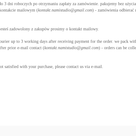
o 3 dni roboczych po otrzymaniu zapłaty za zamówienie. pakujemy bez użycia p
 kontakcie mailowym (
kontakt.namistudio@gmail.com
) - zamówienia odbierać
e jesteś zadowolony z zakupów prosimy o kontakt mailowy.
ourier up to 3 working days after receiving payment for the order. we pack with
fter prior e-mail contact (
kontakt.namistudio@gmail.com
) - orders can be coll
ot satisfied with your purchase, please contact us via e-mail.