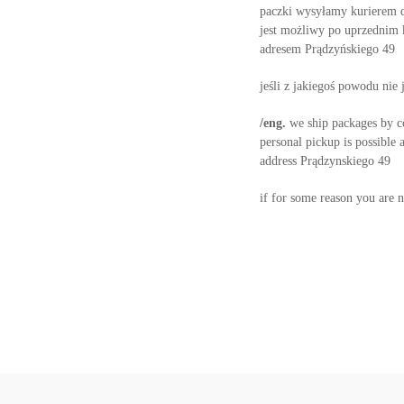
paczki wysyłamy kurierem d
jest możliwy po uprzednim
adresem Prądzyńskiego 49
jeśli z jakiegoś powodu ni
/eng.
w
e ship packages by c
personal pickup is possible a
address Prądzynskiego 49
if for some reason you are n