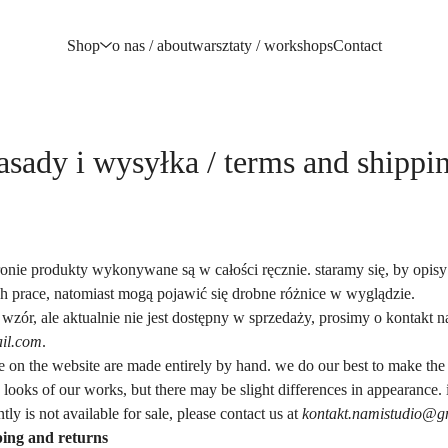
Shop
o nas / about
warsztaty / workshops
Contact
asady i wysyłka / terms and shippi
onie produkty wykonywane są w całości ręcznie. staramy się, by opisy i
 prace, natomiast mogą pojawić się drobne różnice w wyglądzie.
y wzór, ale aktualnie nie jest dostępny w sprzedaży, prosimy o kontakt n
il.com
.
le on the website are made entirely by hand. we do our best to make the
e looks of our works, but there may be slight differences in appearance. i
tly is not available for sale, please contact us at
kontakt.namistudio@g
ping and returns