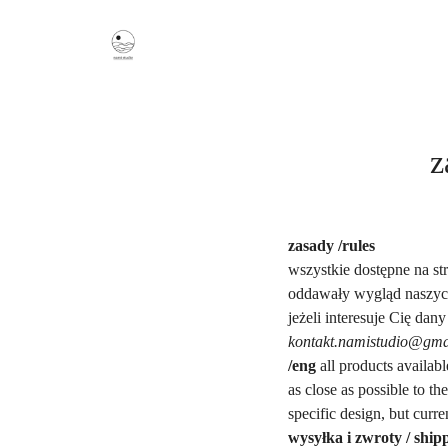
z
zasady /rules
wszystkie dostępne na str
oddawały wygląd naszych
jeżeli interesuje Cię dan
kontakt.namistudio@gma
/eng
all products availab
as close as possible to th
specific design, but curren
wysyłka i zwroty / ship